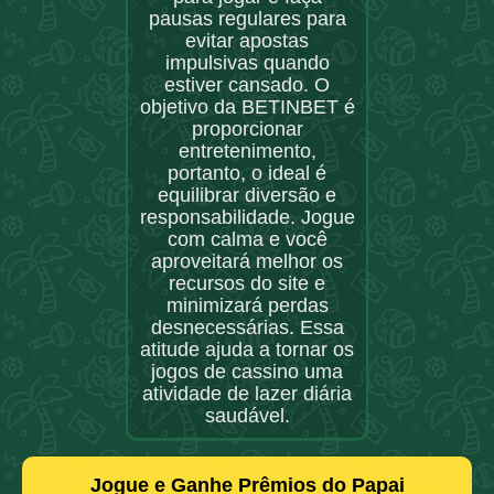
pausas regulares para
evitar apostas
impulsivas quando
estiver cansado. O
objetivo da BETINBET é
proporcionar
entretenimento,
portanto, o ideal é
equilibrar diversão e
responsabilidade. Jogue
com calma e você
aproveitará melhor os
recursos do site e
minimizará perdas
desnecessárias. Essa
atitude ajuda a tornar os
jogos de cassino uma
atividade de lazer diária
saudável.
Jogue e Ganhe Prêmios do Papai