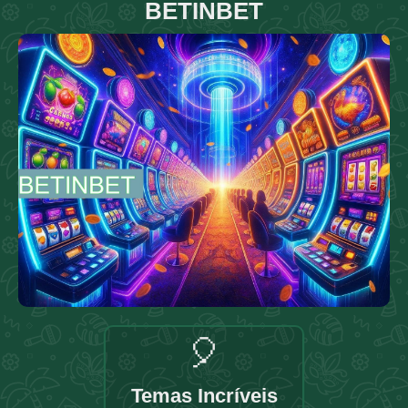
BETINBET
🎈
Temas Incríveis