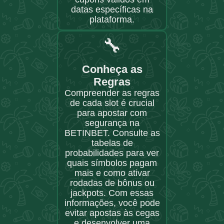
datas específicas na
plataforma.
🔧
Conheça as
Regras
Compreender as regras
de cada slot é crucial
para apostar com
segurança na
BETINBET. Consulte as
tabelas de
probabilidades para ver
quais símbolos pagam
mais e como ativar
rodadas de bônus ou
jackpots. Com essas
informações, você pode
evitar apostas às cegas
e desenvolver uma