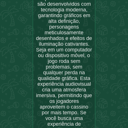
são desenvolvidos com
tecnologia moderna,
garantindo gráficos em
alta definição,
personagens
meticulosamente
desenhados e efeitos de
iluminação cativantes.
Seja em um computador
ou dispositivo móvel, o
jogo roda sem
problemas, sem
qualquer perda na
qualidade gráfica. Esta
experiência audiovisual
cria uma atmosfera
imersiva, permitindo que
os jogadores
aproveitem o cassino
por mais tempo. Se
você busca uma
experiência de