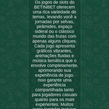
Os jogos de slots do
BETINBET oferecem
uma rica variedade de
temas, levando você a
jornadas por selvas,
pirâmides, espaço
sideral ou o clássico
mundo das frutas com
apenas alguns cliques.
Cada jogo apresenta
gráficos vibrantes,
animações fluidas e
música temática que o
envolve completamente,
aprimorando sua
experiência de jogo.
Isso garante uma
experiência
compartilhada tanto
para jogadores casuais
quanto para os mais
experientes. Muitos